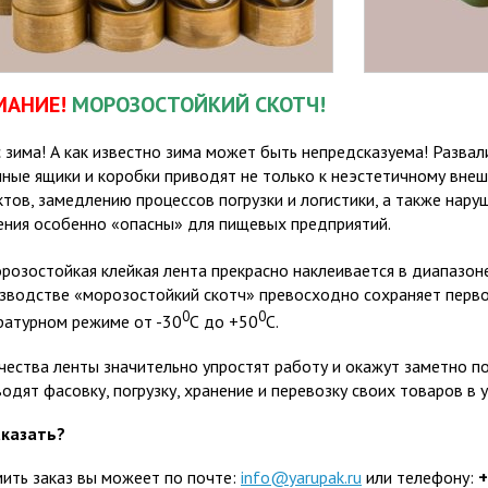
МАНИЕ!
МОРОЗОСТОЙКИЙ СКОТЧ!
 зима! А как известно зима может быть непредсказуема! Разв
ные ящики и коробки приводят не только к неэстетичному вне
тов, замедлению процессов погрузки и логистики, а также нару
ения особенно «опасны» для пищевых предприятий.
розостойкая клейкая лента прекрасно наклеивается в диапазон
изводстве «морозостойкий скотч» превосходно сохраняет перво
0
0
ратурном режиме от -30
С до +50
С.
чества ленты значительно упростят работу и окажут заметно п
одят фасовку, погрузку, хранение и перевозку своих товаров в
аказать?
ить заказ вы можеет по почте:
info@yarupak.ru
или телефону:
+