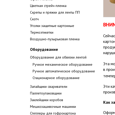
Цветная стрейч-пленка
Скрепы и пряжки для ленты ПП
Скотч
ВНИ
Уголки защитные картонные
Термоэтикетки
Сейчас
Воздушно-пузырьковая пленка
картон
продук
Оборудование
наруш
Оборудование для обвязки лентой
Эта мо
Ручное механическое оборудование
в про
Ручное автоматическое оборудование
темпе
Стационарное оборудование
Эти ка
Запайщики свариватели
произв
Паллетоупаковщики
Заклейщики коробов
Как з
Мешкозашивочные машинки
Оформ
Степлеры для гофрокартона