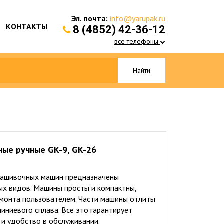
Эл. почта:
info@yarupak.ru
КОНТАКТЫ
8 (4852) 42-36-12
все телефоны
Найти
ые ручные GK-9, GK-26
зашивочных машин предназначены
ых видов. Машины просты и компактны,
емонта пользователем. Части машины отлиты
иниевого сплава. Все это гарантирует
 и удобство в обслуживании.