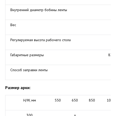
Внутренний диаметр бобины ленты
Вес
Регулируемая высота рабочего стола
Габаритные размеры
830 
Способ заправки ленты
Размер арки:
H/W, мм
550
650
850
1050
300
x