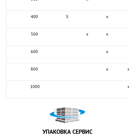
400
S
x
500
x
x
600
x
800
x
x
1000
x
УПАКОВКА СЕРВИС